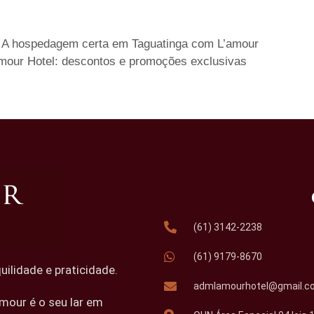
? A hospedagem certa em Taguatinga com L’amour
mour Hotel: descontos e promoções exclusivas
(61) 3142-2238
(61) 9179-8670
lidade e praticidade.
admlamourhotel@gmail.c
mour é o seu lar em