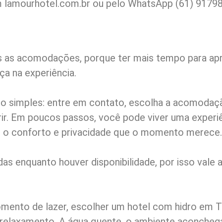
m lamourhotel.com.br ou pelo WhatsApp (61) 91798
as as acomodações, porque ter mais tempo para apr
ça na experiência.
uito simples: entre em contato, escolha a acomod
rir. Em poucos passos, você pode viver uma exper
o o conforto e privacidade que o momento merece.
as enquanto houver disponibilidade, por isso vale a
momento de lazer, escolher um hotel com hidro em 
e relaxamento. A água quente, o ambiente aconcheg